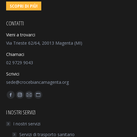
SCOPRI DI PIÙ!
CONTATTI
Vieni a trovarci
Via Trieste 62/64, 20013 Magenta (MI)
Chiamaci
02 9729 9043
Scrivici
sede@crocebiancamagenta.org
Find us on:
Facebook
Instagram
Mail
Sito
page
page
page
web
I NOSTRI SERVIZI
opens
opens
opens
page
in
in
in
opens
I nostri servizi
new
new
new
in
Servizi di trasporto sanitario