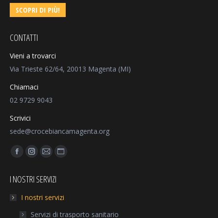
SCOPRI DI PIÙ!
CONTATTI
Vieni a trovarci
Via Trieste 62/64, 20013 Magenta (MI)
Chiamaci
02 9729 9043
Scrivici
sede@crocebiancamagenta.org
Find us on:
Facebook
Instagram
Mail
Sito
page
page
page
web
I NOSTRI SERVIZI
opens
opens
opens
page
in
in
in
opens
I nostri servizi
new
new
new
in
Servizi di trasporto sanitario